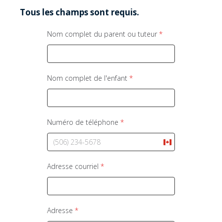
Tous les champs sont requis.
Nom complet du parent ou tuteur
*
Nom complet de l'enfant
*
Numéro de téléphone
*
C
a
n
Adresse courriel
*
a
d
a
+
Adresse
*
1